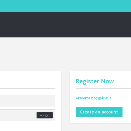
Register Now
Aramıza hoşgeldiniz!
Create an account
Forget