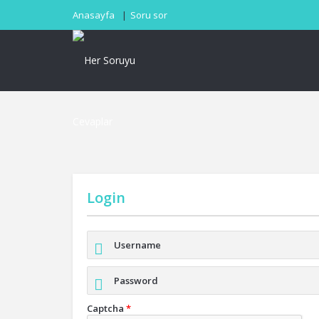
Anasayfa
Soru sor
Login
Captcha
*